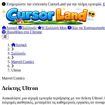
Ενημερώστε την επέκταση CursorLand για την πλήρη εμπειρία.
Ε
Αρχική
Συλλογές
Η Συλλογή Μου
Πώς να Χρησιμοποιή
Προσθήκη στο Chrome
Αρχική
Συλλογές
Marvel Comics
Ultron
Marvel Comics
Δείκτης Ultron
Ανακαλύψτε μια ισχυρή εμπειρία περιήγησης με τον δείκτη Ultron!
τολμηρές αισθητικές, μετατρέπει τις καθημερινές εργασίες σε συναρ