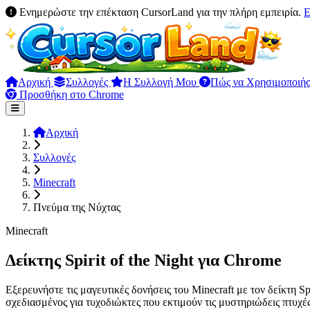
Ενημερώστε την επέκταση CursorLand για την πλήρη εμπειρία.
Ε
Αρχική
Συλλογές
Η Συλλογή Μου
Πώς να Χρησιμοποιή
Προσθήκη στο Chrome
Αρχική
Συλλογές
Minecraft
Πνεύμα της Νύχτας
Minecraft
Δείκτης Spirit of the Night για Chrome
Εξερευνήστε τις μαγευτικές δονήσεις του Minecraft με τον δείκτη Spi
σχεδιασμένος για τυχοδιώκτες που εκτιμούν τις μυστηριώδεις πτυχέ