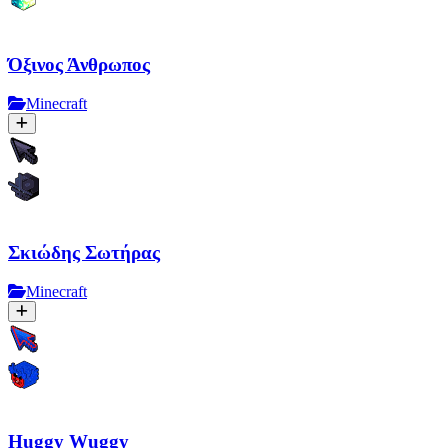
Όξινος Άνθρωπος
Minecraft
Σκιώδης Σωτήρας
Minecraft
Huggy Wuggy