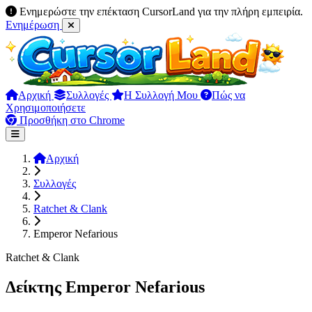
Ενημερώστε την επέκταση CursorLand για την πλήρη εμπειρία.
Ενημέρωση
Αρχική
Συλλογές
Η Συλλογή Μου
Πώς να
Χρησιμοποιήσετε
Προσθήκη στο Chrome
Αρχική
Συλλογές
Ratchet & Clank
Emperor Nefarious
Ratchet & Clank
Δείκτης Emperor Nefarious