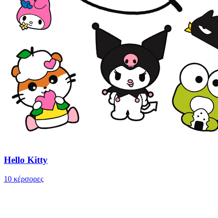
Hello Kitty
10 κέρσορες