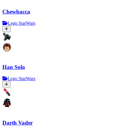
Chewbacca
Lego StarWars
Han Solo
Lego StarWars
Darth Vader