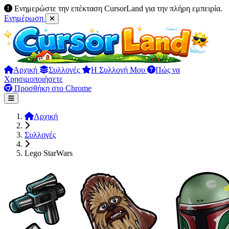
Ενημερώστε την επέκταση CursorLand για την πλήρη εμπειρία.
Ενημέρωση
Αρχική
Συλλογές
Η Συλλογή Μου
Πώς να
Χρησιμοποιήσετε
Προσθήκη στο Chrome
Αρχική
Συλλογές
Lego StarWars