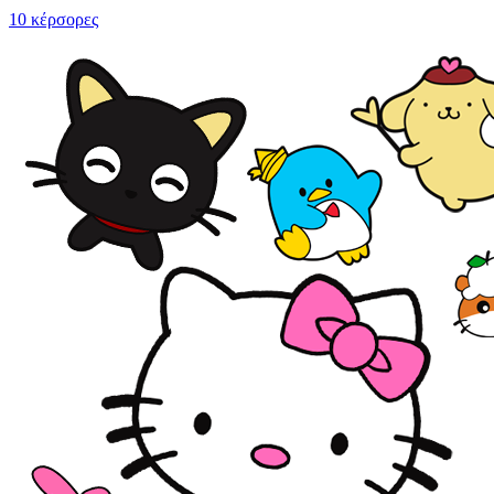
10 κέρσορες